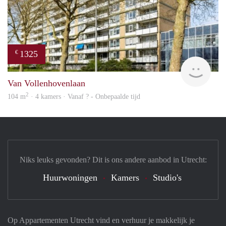
1325
€
finde
Van Vollenhovenlaan
2
104 m
· 4 kamers · Vanaf ? - Onbepaalde tijd
Niks leuks gevonden? Dit is ons andere aanbod in Utrecht:
Huurwoningen
Kamers
Studio's
Op Appartementen Utrecht vind en verhuur je makkelijk je