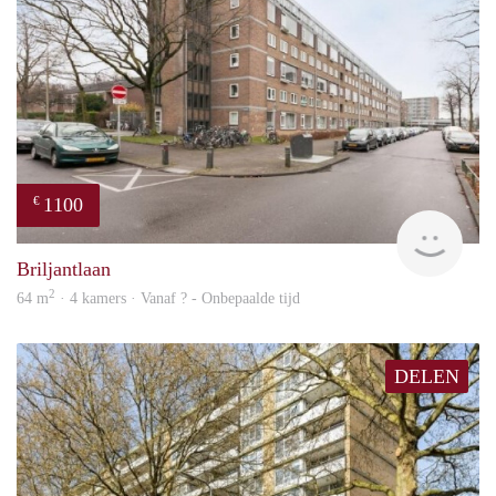
1100
€
finde
Briljantlaan
2
64 m
· 4 kamers · Vanaf ? - Onbepaalde tijd
DELEN