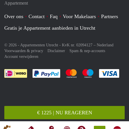
Appartement
Over ons
Contact
Faq
Voor Makelaars
Partners
Gratis je Appartement aanbieden in Utrecht
© 2026 - Appartementen Utrecht - KvK nr. 02094127 –
Nederland
Voorwaarden & privacy
Disclaimer
Spam & nep-accounts
Account verwijderen
Je rekent gemakkelijk af met Paypal
Je rekent gemakkelijk af met M
Je rekent gemakkelij
Je re
€ 1225 | NU REAGEREN