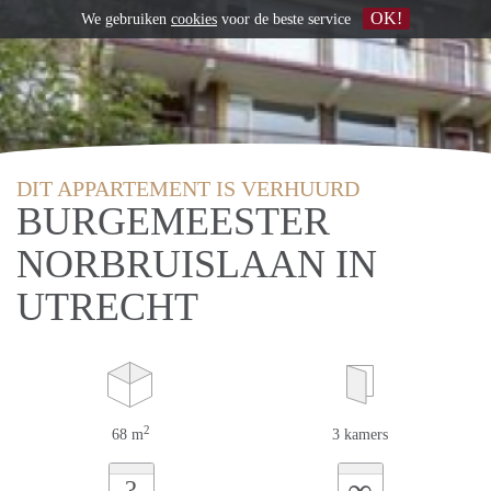
OK!
We gebruiken
cookies
voor de beste service
DIT APPARTEMENT IS VERHUURD
BURGEMEESTER
NORBRUISLAAN IN
UTRECHT
2
68 m
3 kamers
∞
?