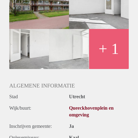
Geschikt voor studenten: Afhankelijk van de Eigenaar
+ 1
ALGEMENE INFORMATIE
Stad
Utrecht
Wijk/buurt:
Queeckhovenplein en
omgeving
Inschrijven gemeente:
Ja
Opleverniveau:
Kaal