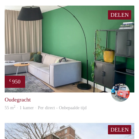
DELEN
950
€
Fran
Oudegracht
2
55 m
· 1 kamer · Per direct - Onbepaalde tijd
DELEN