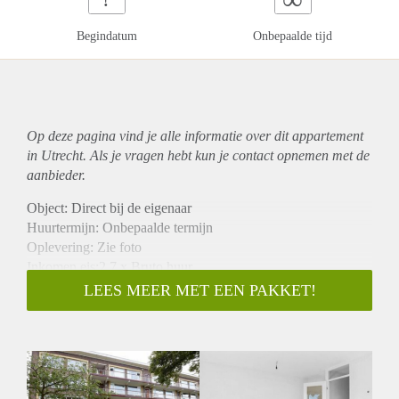
Begindatum
Onbepaalde tijd
Op deze pagina vind je alle informatie over dit
appartement
in Utrecht. Als je vragen hebt kun je contact opnemen met de
aanbieder.
Object: Direct bij de eigenaar
Huurtermijn: Onbepaalde termijn
Oplevering: Zie foto
Inkomen eis:2,7 x Bruto huur
Garantiestelling mogelijk: Ja
LEES MEER MET EEN PAKKET!
Borg: 1 Maand
Bemiddeling kosten: Nee
Woningdelers toegestaan: Ja
Huisdieren toegestaan: Afhankelijk van de Eigenaar
Huurtoeslag grens: Nee