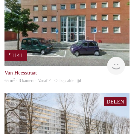
1141
€
rent
Van Heesstraat
2
65 m
· 3 kamers · Vanaf ? - Onbepaalde tijd
DELEN