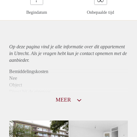
Begindatum
Onbepaalde tijd
Op deze pagina vind je alle informatie over dit
appartement
in Utrecht. Als je vragen hebt kun je contact opnemen met de
aanbieder.
Bemiddelingskosten
Nee
Object
Direct bij de eigenaar
Borg
MEER
975
Garantiestelling
Mogelijk
Huurtoeslag
Niet mogelijk