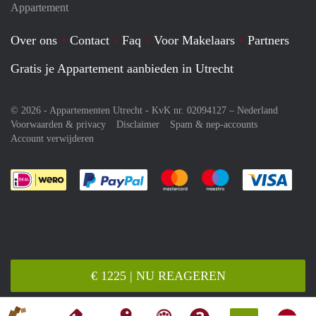
Appartement
Over ons
Contact
Faq
Voor Makelaars
Partners
Gratis je Appartement aanbieden in Utrecht
© 2026 - Appartementen Utrecht - KvK nr. 02094127 –
Nederland
Voorwaarden & privacy
Disclaimer
Spam & nep-accounts
Account verwijderen
Je rekent gemakkelijk af met Paypal
Je rekent gemakkelijk af met M
Je rekent gemakkelij
Je re
€ 1225 | NU REAGEREN