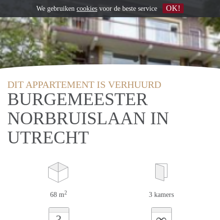
OK!
We gebruiken
cookies
voor de beste service
DIT APPARTEMENT IS VERHUURD
BURGEMEESTER
NORBRUISLAAN IN
UTRECHT
2
68 m
3 kamers
∞
?