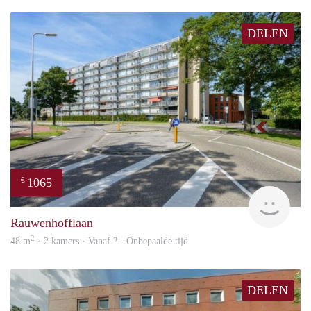
DELEN
1065
€
rent
Rauwenhofflaan
2
48 m
· 2 kamers · Vanaf ? - Onbepaalde tijd
DELEN