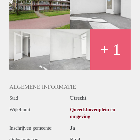
Inkomen eis
2,5 X Maandhuur Bruto
Huurtermijn
Onbepaalde termijn
Oplevering
Kaal
+ 1
ALGEMENE INFORMATIE
Stad
Utrecht
Wijk/buurt:
Queeckhovenplein en
omgeving
Inschrijven gemeente:
Ja
Opleverniveau:
Kaal