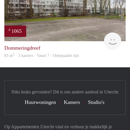
1065
€
rent
Dommeringdreef
2
83 m
· 3 kamers · Vanaf ? - Onbepaalde tijd
Niks leuks gevonden? Dit is ons andere aanbod in Utrecht:
Huurwoningen
Kamers
Studio's
Op Appartementen Utrecht vind en verhuur je makkelijk je