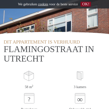
OK!
We gebruiken
cookies
voor de beste service
DIT APPARTEMENT IS VERHUURD
FLAMINGOSTRAAT IN
UTRECHT
2
58 m
3 kamers
∞
?