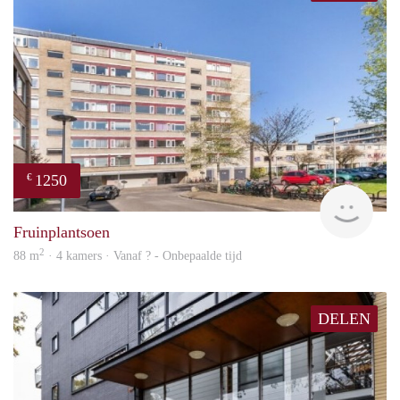
1250
€
rent
Fruinplantsoen
2
88 m
· 4 kamers · Vanaf ? - Onbepaalde tijd
DELEN