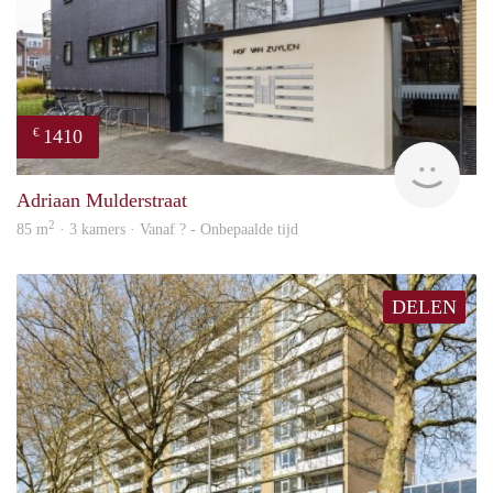
1410
€
finde
Adriaan Mulderstraat
2
85 m
· 3 kamers · Vanaf ? - Onbepaalde tijd
DELEN